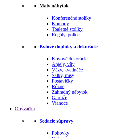
Malý nábytok
Konferenčné stolíky
Komody
Toaletné stolíky
Regály, police
Bytové doplnky a dekorácie
Kovové dekorácie
Anjely, víly
Vázy, kvetináče
Šálky, misy
Postavičky
Rôzne
Záhradný nábytok
Garniže
Vianoce
Obývačka
Sedacie súpravy
Pohovky