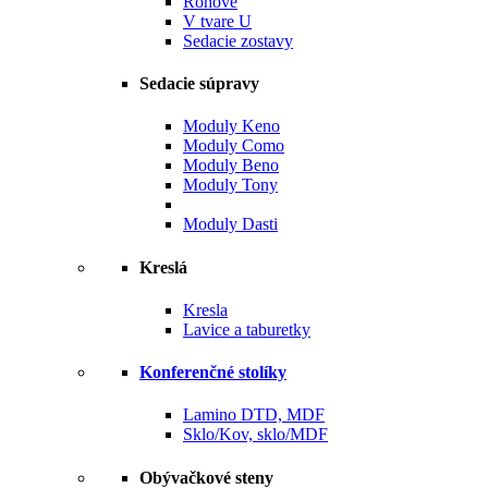
Rohové
V tvare U
Sedacie zostavy
Sedacie súpravy
Moduly Keno
Moduly Como
Moduly Beno
Moduly Tony
Moduly Dasti
Kreslá
Kresla
Lavice a taburetky
Konferenčné stolíky
Lamino DTD, MDF
Sklo/Kov, sklo/MDF
Obývačkové steny