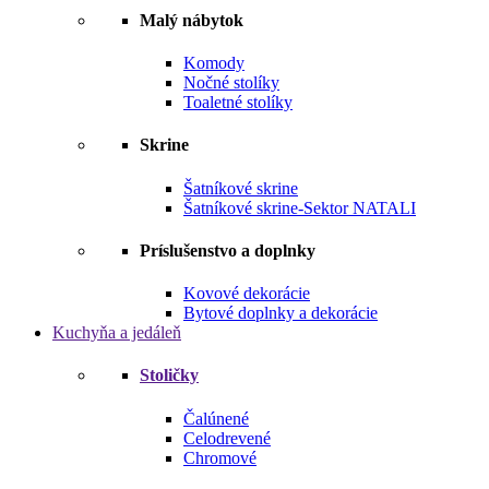
Malý nábytok
Komody
Nočné stolíky
Toaletné stolíky
Skrine
Šatníkové skrine
Šatníkové skrine-Sektor NATALI
Príslušenstvo a doplnky
Kovové dekorácie
Bytové doplnky a dekorácie
Kuchyňa a jedáleň
Stoličky
Čalúnené
Celodrevené
Chromové