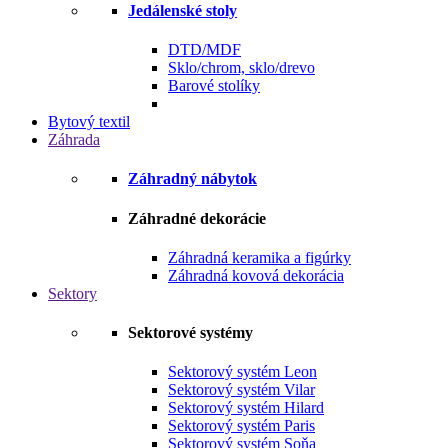
Jedálenské stoly
DTD/MDF
Sklo/chrom, sklo/drevo
Barové stolíky
Bytový textil
Záhrada
Záhradný nábytok
Záhradné dekorácie
Záhradná keramika a figúrky
Záhradná kovová dekorácia
Sektory
Sektorové systémy
Sektorový systém Leon
Sektorový systém Vilar
Sektorový systém Hilard
Sektorový systém Paris
Sektorový systém Soňa