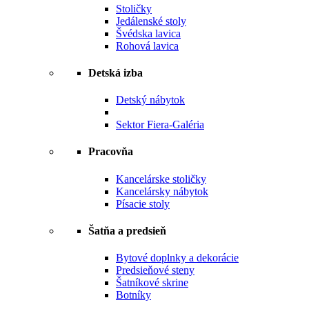
Stoličky
Jedálenské stoly
Švédska lavica
Rohová lavica
Detská izba
Detský nábytok
Sektor Fiera-Galéria
Pracovňa
Kancelárske stoličky
Kancelársky nábytok
Písacie stoly
Šatňa a predsieň
Bytové doplnky a dekorácie
Predsieňové steny
Šatníkové skrine
Botníky