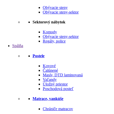
Obývacie steny
Obývacie steny-sektor
Sektorový nábytok
Komody
Obývacie steny-sektor
Regály, police
Spálňa
Postele
Kovové
Čalúnené
Masív, DTD laminovaná
Vaľandy
Úložný priestor
Poschodová posteľ
Matrace, vankúše
Chrániče matracov