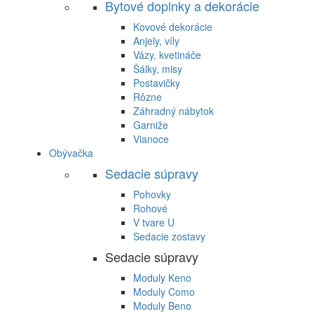
Bytové doplnky a dekorácie
Kovové dekorácie
Anjely, víly
Vázy, kvetináče
Šálky, misy
Postavičky
Rôzne
Záhradný nábytok
Garniže
Vianoce
Obývačka
Sedacie súpravy
Pohovky
Rohové
V tvare U
Sedacie zostavy
Sedacie súpravy
Moduly Keno
Moduly Como
Moduly Beno