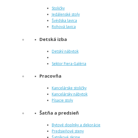
Stoličky
Jedálenské stoly
Švédska lavica
Rohová lavica
Detská izba
Detský nábytok
Sektor Fiera-Galéria
Pracovňa
Kancelárske stoličky
Kancelársky nábytok
Písacie stoly
Šatňa a predsieň
Bytové doplnky a dekorácie
Predsieňové steny
Šatníkové skrine