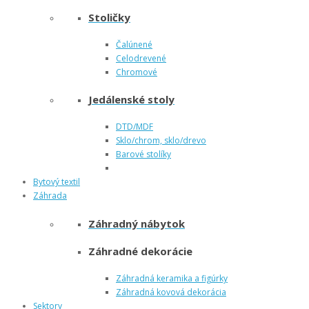
Stoličky
Čalúnené
Celodrevené
Chromové
Jedálenské stoly
DTD/MDF
Sklo/chrom, sklo/drevo
Barové stolíky
Bytový textil
Záhrada
Záhradný nábytok
Záhradné dekorácie
Záhradná keramika a figúrky
Záhradná kovová dekorácia
Sektory