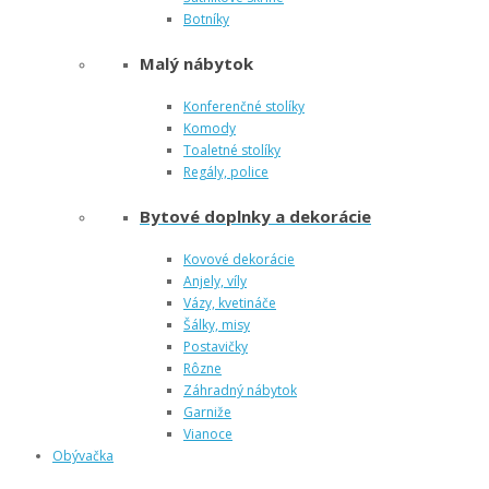
Botníky
Malý nábytok
Konferenčné stolíky
Komody
Toaletné stolíky
Regály, police
Bytové doplnky a dekorácie
Kovové dekorácie
Anjely, víly
Vázy, kvetináče
Šálky, misy
Postavičky
Rôzne
Záhradný nábytok
Garniže
Vianoce
Obývačka