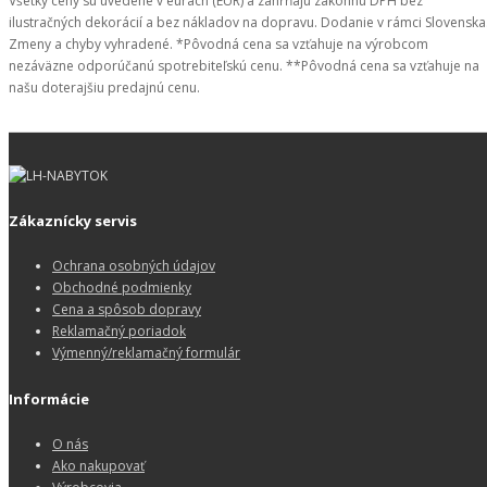
Všetky ceny sú uvedené v eurách (EUR) a zahŕňajú zákonnú DPH bez
ilustračných dekorácií a bez nákladov na dopravu. Dodanie v rámci Slovenska
Zmeny a chyby vyhradené. *Pôvodná cena sa vzťahuje na výrobcom
nezáväzne odporúčanú spotrebiteľskú cenu. **Pôvodná cena sa vzťahuje na
našu doterajšiu predajnú cenu.
Zákaznícky servis
Ochrana osobných údajov
Obchodné podmienky
Cena a spôsob dopravy
Reklamačný poriadok
Výmenný/reklamačný formulár
Informácie
O nás
Ako nakupovať