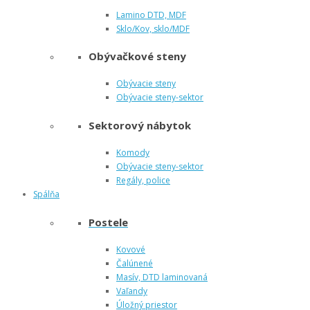
Lamino DTD, MDF
Sklo/Kov, sklo/MDF
Obývačkové steny
Obývacie steny
Obývacie steny-sektor
Sektorový nábytok
Komody
Obývacie steny-sektor
Regály, police
Spálňa
Postele
Kovové
Čalúnené
Masív, DTD laminovaná
Vaľandy
Úložný priestor