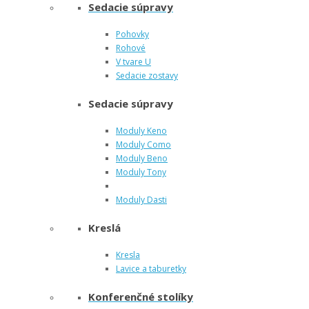
Sedacie súpravy
Pohovky
Rohové
V tvare U
Sedacie zostavy
Sedacie súpravy
Moduly Keno
Moduly Como
Moduly Beno
Moduly Tony
Moduly Dasti
Kreslá
Kresla
Lavice a taburetky
Konferenčné stolíky