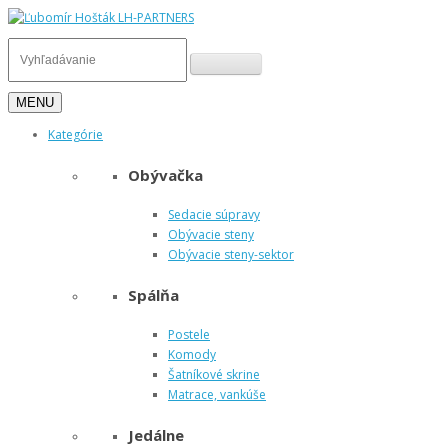
MENU
Kategórie
Obývačka
Sedacie súpravy
Obývacie steny
Obývacie steny-sektor
Spálňa
Postele
Komody
Šatníkové skrine
Matrace, vankúše
Jedálne