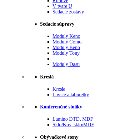
Rohové
V tvare U
Sedacie zostavy
Sedacie súpravy
Moduly Keno
Moduly Como
Moduly Beno
Moduly Tony
Moduly Dasti
Kreslá
Kresla
Lavice a taburetky
Konferenčné stolíky
Lamino DTD, MDF
Sklo/Kov, sklo/MDF
Obývačkové steny