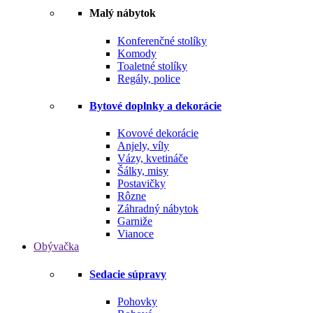
Malý nábytok
Konferenčné stolíky
Komody
Toaletné stolíky
Regály, police
Bytové doplnky a dekorácie
Kovové dekorácie
Anjely, víly
Vázy, kvetináče
Šálky, misy
Postavičky
Rôzne
Záhradný nábytok
Garniže
Vianoce
Obývačka
Sedacie súpravy
Pohovky