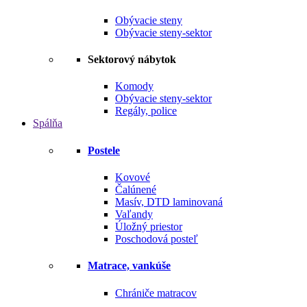
Obývacie steny
Obývacie steny-sektor
Sektorový nábytok
Komody
Obývacie steny-sektor
Regály, police
Spálňa
Postele
Kovové
Čalúnené
Masív, DTD laminovaná
Vaľandy
Úložný priestor
Poschodová posteľ
Matrace, vankúše
Chrániče matracov