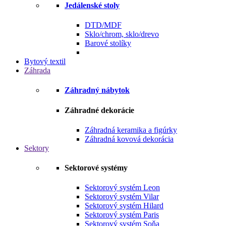
Jedálenské stoly
DTD/MDF
Sklo/chrom, sklo/drevo
Barové stolíky
Bytový textil
Záhrada
Záhradný nábytok
Záhradné dekorácie
Záhradná keramika a figúrky
Záhradná kovová dekorácia
Sektory
Sektorové systémy
Sektorový systém Leon
Sektorový systém Vilar
Sektorový systém Hilard
Sektorový systém Paris
Sektorový systém Soňa