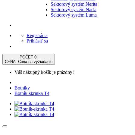
Sektorový systém Nerita
Sektorový systém Naďa
Sektorový systém Luma
Registrácia
Prihlásiť sa
POČET
0
CENA: Cena na vyžiadanie
Váš nákupný košík je prázdny!
Botníky
Botník-skrinka T4