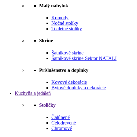
Malý nábytok
Komody
Nočné stolíky
Toaletné stolíky
Skrine
Šatníkové skrine
Šatníkové skrine-Sektor NATALI
Príslušenstvo a doplnky
Kovové dekorácie
Bytové doplnky a dekorácie
Kuchyňa a jedáleň
Stoličky
Čalúnené
Celodrevené
Chromové