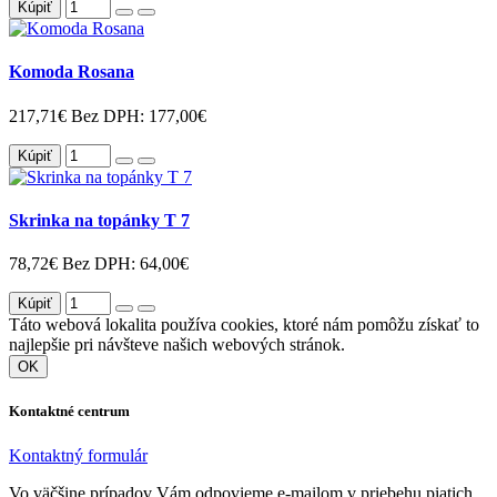
Kúpiť
Komoda Rosana
217,71€
Bez DPH: 177,00€
Kúpiť
Skrinka na topánky T 7
78,72€
Bez DPH: 64,00€
Kúpiť
Táto webová lokalita používa cookies, ktoré nám pomôžu získať to
najlepšie pri návšteve našich webových stránok.
OK
Kontaktné centrum
Kontaktný formulár
Vo väčšine prípadov Vám odpovieme e-mailom v priebehu piatich