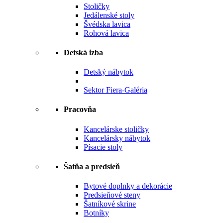
Stoličky
Jedálenské stoly
Švédska lavica
Rohová lavica
Detská izba
Detský nábytok
Sektor Fiera-Galéria
Pracovňa
Kancelárske stoličky
Kancelársky nábytok
Písacie stoly
Šatňa a predsieň
Bytové doplnky a dekorácie
Predsieňové steny
Šatníkové skrine
Botníky